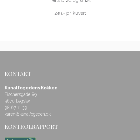
Hertil brød og smør.
249,- pr. kuvert
KONTAKT
Kanalfogedens Køkken
Fischersgade 89
9670 Løgstør
98 67 11 39
karen@kanalfogeden.dk
KONTROLRAPPORT